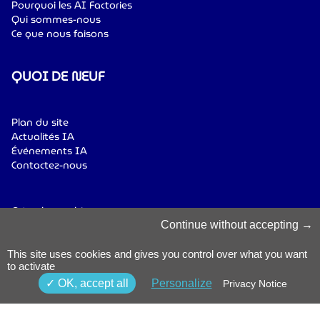
Pourquoi les AI Factories
Qui sommes-nous
Ce que nous faisons
QUOI DE NEUF
Plan du site
Actualités IA
Événements IA
Contactez-nous
Gérer les cookies
Politique sur les cookies
Continue without accepting
Avis de confidentialité
Conditions générales
This site uses cookies and gives you control over what you want
to activate
Politique de lanceur
d’alerte
© 2025 Luxinnovation. All Rights
OK, accept all
Personalize
Privacy Notice
Accessibilité
Reserved.