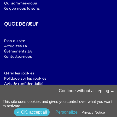
Qui sommes-nous
Ce que nous faisons
QUOI DE NEUF
Plan du site
Actualités IA
Événements IA
Contactez-nous
Gérer les cookies
Politique sur les cookies
Avis de confidentialité
Conditions générales
Continue without accepting
Politique de lanceur
d’alerte
© 2025 Luxinnovation. All Rights
This site uses cookies and gives you control over what you want
Accessibilité
Reserved.
to activate
OK, accept all
Personalize
Privacy Notice