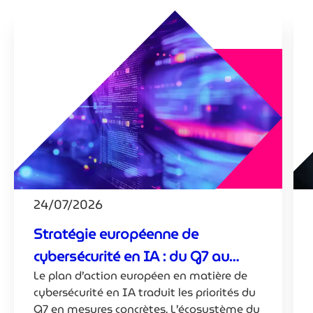
24/07/2026
Stratégie européenne de
cybersécurité en IA : du G7 au
Le plan d’action européen en matière de
Luxembourg
cybersécurité en IA traduit les priorités du
G7 en mesures concrètes. L’écosystème du