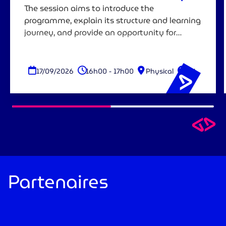
MOOC
The session aims to introduce the
programme, explain its structure and learning
journey, and provide an opportunity for
attendees to ask questions before
registering.
17/09/2026
16h00 - 17h00
Physical
EN
Partenaires