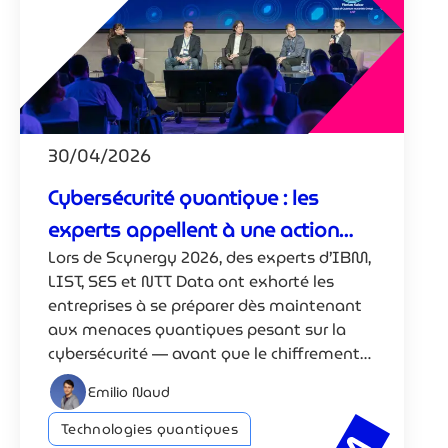
30/04/2026
Cybersécurité quantique : les
experts appellent à une action
Lors de Scynergy 2026, des experts d’IBM,
immédiate
LIST, SES et NTT Data ont exhorté les
entreprises à se préparer dès maintenant
aux menaces quantiques pesant sur la
cybersécurité — avant que le chiffrement
actuel ne devienne obsolète.
Emilio Naud
Technologies quantiques