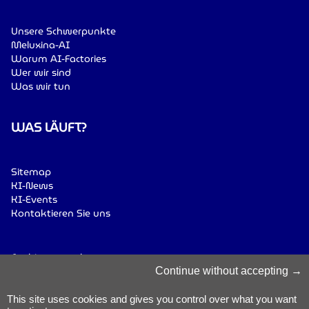
Unsere Schwerpunkte
Meluxina-AI
Warum AI-Factories
Wer wir sind
Was wir tun
WAS LÄUFT?
Sitemap
KI-News
KI-Events
Kontaktieren Sie uns
Cookies verwalten
Cookie-Richtlinie
Continue without accepting
Datenschutzerklärung
Geschäfts- und
This site uses cookies and gives you control over what you want