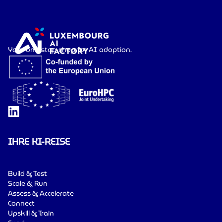
Your one-stop shop for AI adoption.
IHRE KI-REISE
Build & Test
Scale & Run
Assess & Accelerate
Connect
Upskill & Train