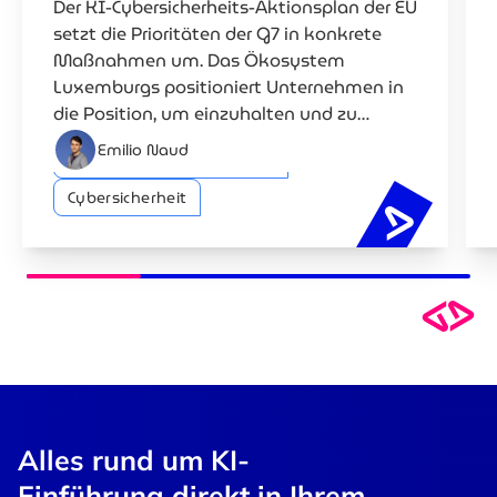
Der KI-Cybersicherheits-Aktionsplan der EU
setzt die Prioritäten der G7 in konkrete
Maßnahmen um. Das Ökosystem
Luxemburgs positioniert Unternehmen in
die Position, um einzuhalten und zu
konkurrieren.
Emilio Naud
Künstliche Intelligenz (KI)
Cybersicherheit
EU-KI-Cyb
Alles rund um KI-
Einführung
direkt in Ihrem