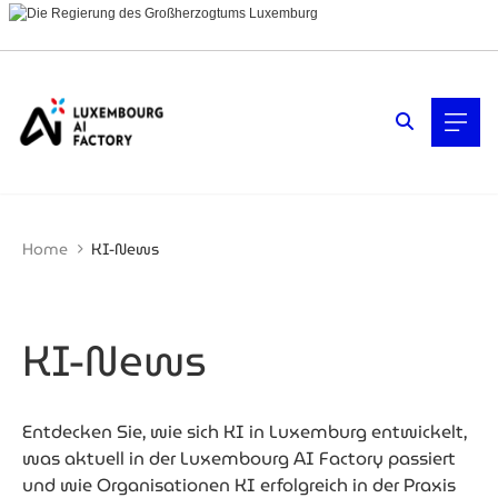
Cookies management panel
Filters
Filter by topic
Cybersicherheit
Cybersicherheit
Das Mobilitätsökosystem in
Luxemburg
Home
KI-News
Finanzen
Generative KI
KI (Künstliche Intelligenz)
Künstliche Intelligenz (KI)
KI-News
Quantentechnologien
Startups & Scaleups
Vertrauenswürdige KI und Compliance
Entdecken Sie, wie sich KI in Luxemburg entwickelt,
was aktuell in der Luxembourg AI Factory passiert
Filter by year
und wie Organisationen KI erfolgreich in der Praxis