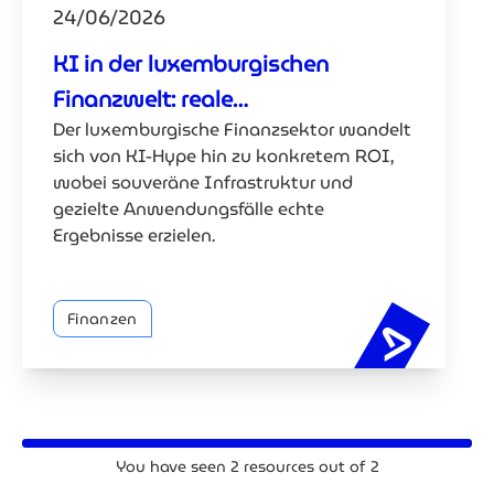
24/06/2026
KI in der luxemburgischen
Finanzwelt: reale
Der luxemburgische Finanzsektor wandelt
Anwendungsfälle zur Rendite
sich von KI-Hype hin zu konkretem ROI,
wobei souveräne Infrastruktur und
gezielte Anwendungsfälle echte
Ergebnisse erzielen.
Finanzen
KI in der
You have seen
2
resources out of
2