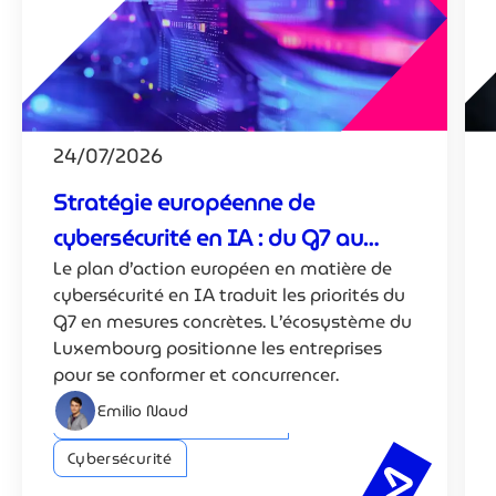
24/07/2026
Stratégie européenne de
cybersécurité en IA : du G7 au
Le plan d’action européen en matière de
Luxembourg
cybersécurité en IA traduit les priorités du
G7 en mesures concrètes. L’écosystème du
Luxembourg positionne les entreprises
pour se conformer et concurrencer.
Emilio Naud
Intelligence artificielle (IA)
Cybersécurité
Stratégie