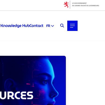
Filters
Filter by topic
Knowledge Hub
Contact
FR
Intelligence artificielle (IA)
Sécurité & Défense
Startups & Scaleups
Technologies quantiques
Filter by subtype
Connaissance (7)
Média (0)