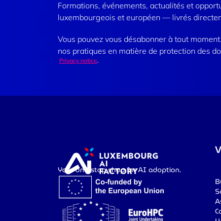
Formations, événements, actualités et opport
luxembourgeois et européen — livrés directem
Vous pouvez vous désabonner à tout moment. 
nos pratiques en matière de protection des d
Privacy notice
.
V
Your one-stop shop for AI adoption.
B
S
A
C