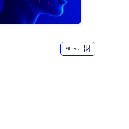
Filter by year
2026
2025
Filters
Clear all
Show
1
results