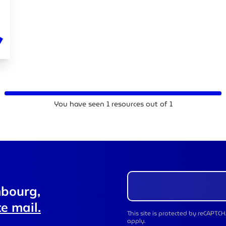
You have seen
1
resources out of
1
mbourg,
e mail.
This site is protected by reCAPT
apply.