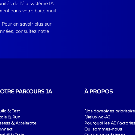
unités de l'écosystème IA
ent dans votre boîte mail.
Pour en savoir plus sur
onnées, consultez notre
OTRE PARCOURS IA
À PROPOS
uild & Test
Nos domaines prioritaire
cale & Run
Meluxina-AI
ssess & Accelerate
Pourquoi les AI Factorie
onnect
Qui sommes-nous