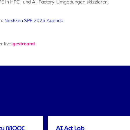
SPE in HPC- und AI-Factory-Umgebungen skizzieren.
m:
NextGen SPE 2026 Agenda
r live
gestreamt
.
lity MOOC
AI Act Lab