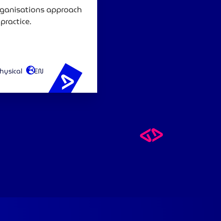
rganisations approach
practice.
hysical
EN