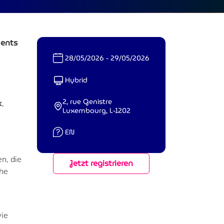
ments
Date :
28/05/2026 - 29/05/2026
Format :
Hybrid
2, rue Genistre
k
,
Lieu :
Luxembourg, L-1202
Langue :
EN
n, die
Jetzt registrieren
che
wie