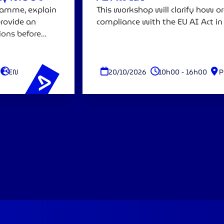
gramme, explain
This workshop will clarify how o
provide an
compliance with the EU AI Act in 
ions before
EN
20/10/2026
10h00 - 16h00
P