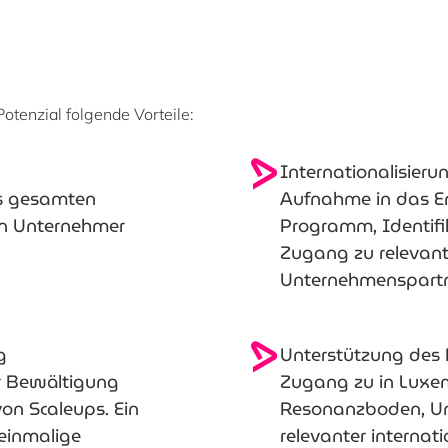
otenzial folgende Vorteile:
Internationalisieru
s gesamten
Aufnahme in das En
n Unternehmer
Programm, Identifi
Zugang zu relevant
Unternehmenspartn
g
Unterstützung des
r Bewältigung
Zugang zu in Luxe
on Scaleups. Ein
Resonanzboden, Unt
 einmalige
relevanter internati