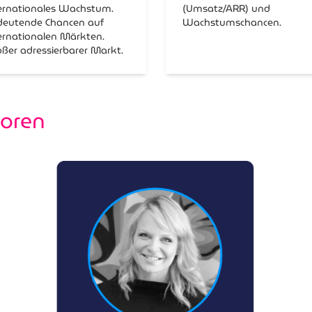
ernationales Wachstum.
(Umsatz/ARR) und
deutende Chancen auf
Wachstumschancen.
ernationalen Märkten.
ßer adressierbarer Markt.
toren