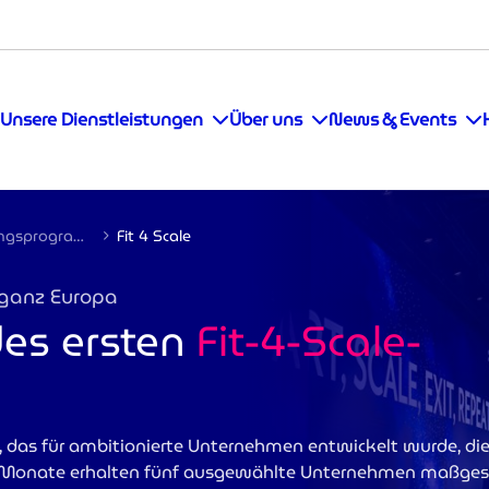
Unsere Dienstleistungen
Über uns
News & Events
Beschleunigungsprogramm
Fit 4 Scale
 ganz Europa
des ersten
Fit-4-Scale-
 das für ambitionierte Unternehmen entwickelt wurde, die b
n Monate erhalten fünf ausgewählte Unternehmen maßges