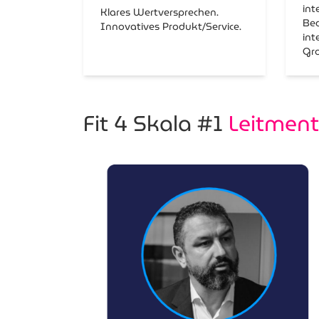
int
Klares Wertversprechen.
Be
Innovatives Produkt/Service.
int
Gro
Fit 4 Skala #1
Leitmen