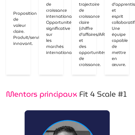
de
trajectoire
d’apprenti
croissance
de
et
Proposition
internationale.
croissance
esprit
de
Opportunité
claire
collaboratif
valeur
significative
(chiffre
Une
claire.
sur
d’affaires/ARR)
équipe
Produit/service
les
et
capable
innovant.
marchés
des
de
internationaux.
opportunités
mettre
de
en
croissance.
œuvre.
Mentors principaux
Fit 4 Scale #1