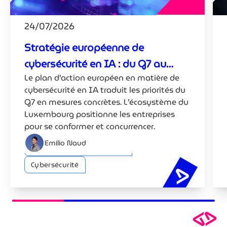
24/07/2026
Stratégie européenne de
cybersécurité en IA : du G7 au
Le plan d’action européen en matière de
Luxembourg
cybersécurité en IA traduit les priorités du
G7 en mesures concrètes. L’écosystème du
Luxembourg positionne les entreprises
pour se conformer et concurrencer.
Emilio Naud
Intelligence artificielle (IA)
Cybersécurité
Stratégie