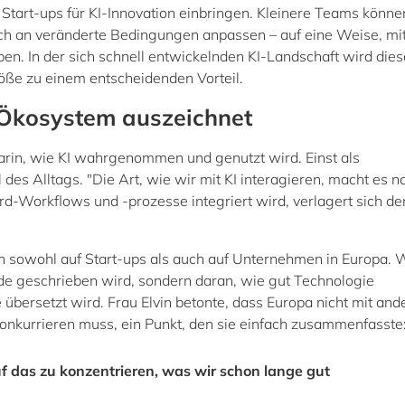
die Start-ups für KI-Innovation einbringen. Kleinere Teams könne
sich an veränderte Bedingungen anpassen – auf eine Weise, mi
en. In der sich schnell entwickelnden KI-Landschaft wird dies
öße zu einem entscheidenden Vorteil.
-Ökosystem auszeichnet
arin, wie KI wahrgenommen und genutzt wird. Einst als
es Alltags. "Die Art, wie wir mit KI interagieren, macht es n
ard-Workflows und -prozesse integriert wird, verlagert sich de
 sowohl auf Start-ups als auch auf Unternehmen in Europa. 
de geschrieben wird, sondern daran, wie gut Technologie
se übersetzt wird. Frau Elvin betonte, dass Europa nicht mit and
nkurrieren muss, ein Punkt, den sie einfach zusammenfasste
uf das zu konzentrieren, was wir schon lange gut