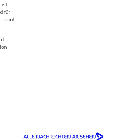
 ist
d für
tenzial
rd
ion
ALLE NACHRICHTEN ANSEHEN