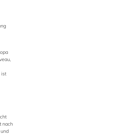
ung
ropa
veau,
ist
cht
t nach
 und