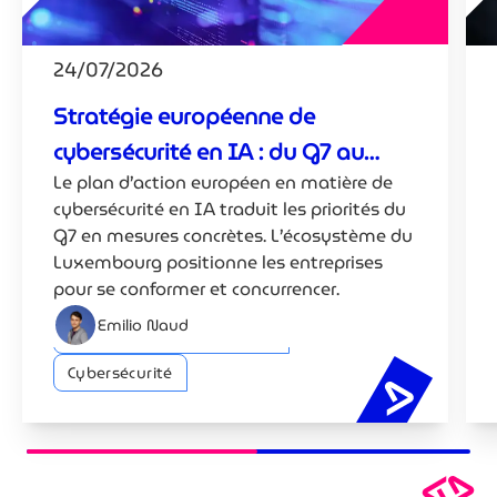
24/07/2026
Stratégie européenne de
cybersécurité en IA : du G7 au
Le plan d’action européen en matière de
Luxembourg
cybersécurité en IA traduit les priorités du
G7 en mesures concrètes. L’écosystème du
Luxembourg positionne les entreprises
pour se conformer et concurrencer.
Emilio Naud
Intelligence artificielle (IA)
Cybersécurité
Stratégie