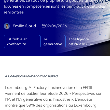
générative. Le coût de propriété, la gouvernance et les
lacunes en compétences sont les principaux obstacles
rencontrés.
Emilio Naud
02/06/2026
IA fiable et
IA
Intelligence
conformité
générative
artificielle (IA)
AI.news.disclaimer.aitranslated
Luxembourg AI Factory, Luxinnovation et la FEDIL
viennent de publier leur étude 2026 « Perspectives sur
l’IA et l’IA générative dans l’industrie ». L’enquête
montre que 59% des organisations au Luxembourg