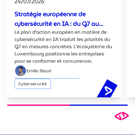
24/07/2026
Stratégie européenne de
cybersécurité en IA : du G7 au
Le plan d’action européen en matière de
Luxembourg
cybersécurité en IA traduit les priorités du
G7 en mesures concrètes. L’écosystème du
Luxembourg positionne les entreprises
pour se conformer et concurrencer.
Emilio Naud
Intelligence artificielle (IA)
Cybersécurité
Stratégie