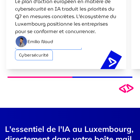
Le plan d’action européen en matière de
Luxembourg
cybersécurité en IA traduit les priorités du
G7 en mesures concrètes. L’écosystème du
Luxembourg positionne les entreprises
pour se conformer et concurrencer.
Emilio Naud
Intelligence artificielle (IA)
Cybersécurité
Stratégie
L'essentiel de l'IA au Luxembourg,
directement dans votre boîte mail.