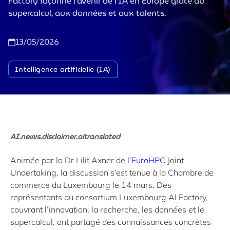
Factory façonne l’avenir de l’IA en Europe grâce au
supercalcul, aux données et aux talents.
13/05/2026
Intelligence artificielle (IA)
AI.news.disclaimer.aitranslated
Animée par la Dr Lilit Axner de
l’EuroHPC
Joint
Undertaking, la discussion s’est tenue à la Chambre de
commerce du Luxembourg le 14 mars. Des
représentants du consortium Luxembourg AI Factory,
couvrant l’innovation, la recherche, les données et le
supercalcul, ont partagé des connaissances concrètes