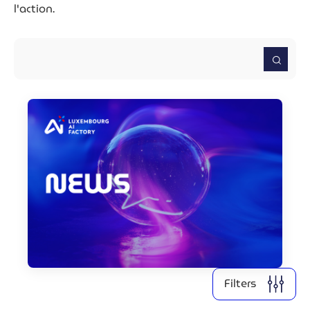
l'action.
Filter by year
2026
2025
2024
2022
2021
Clear all
Display
6
results
Filters