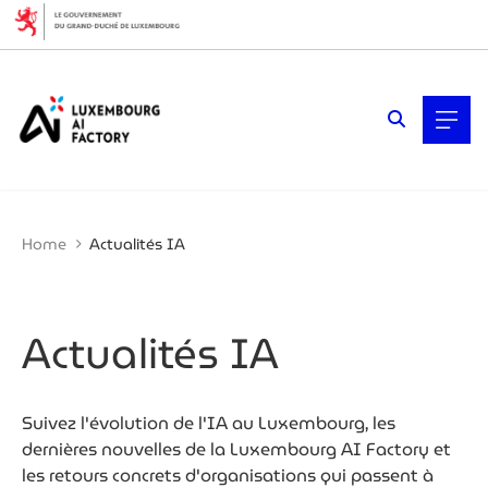
Cookies management panel
Filters
Filter by topic
Cybersécurité
Cybersécurité
Économie des données
Expansion de l’entreprise
Home
Actualités IA
Finance
Fintech & Finance
IA (Intelligence Artificielle)
IA fiable et conformité
Actualités IA
IA générative
Intelligence artificielle (IA)
L’écosystème de la mobilité
automobile
Suivez l'évolution de l'IA au Luxembourg, les
Startups & Scaleups
dernières nouvelles de la Luxembourg AI Factory et
Technologies quantiques
les retours concrets d'organisations qui passent à