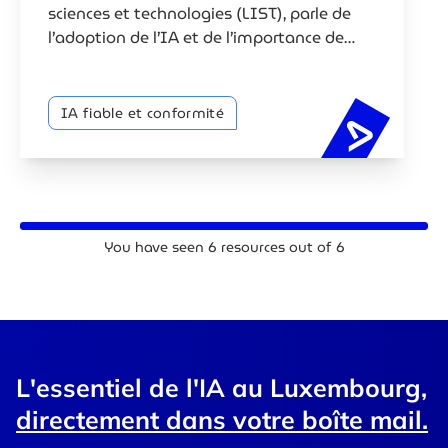
sciences et technologies (LIST), parle de
l’adoption de l’IA et de l’importance de
construire une IA éthique, frugale et
centrée sur l’humain.
IA fiable et conformité
Construir
You have seen
6
resources out of
6
L'essentiel de l'IA au Luxembourg,
directement dans votre boîte mail.