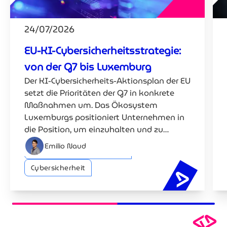
24/07/2026
EU-KI-Cybersicherheitsstrategie:
von der G7 bis Luxemburg
Der KI-Cybersicherheits-Aktionsplan der EU
setzt die Prioritäten der G7 in konkrete
Maßnahmen um. Das Ökosystem
Luxemburgs positioniert Unternehmen in
die Position, um einzuhalten und zu
konkurrieren.
Emilio Naud
Künstliche Intelligenz (KI)
Cybersicherheit
EU-KI-Cyb