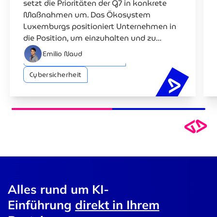
setzt die Prioritäten der G7 in konkrete
Maßnahmen um. Das Ökosystem
Luxemburgs positioniert Unternehmen in
die Position, um einzuhalten und zu
konkurrieren.
Emilio Naud
Künstliche Intelligenz (KI)
Cybersicherheit
EU-KI-Cyb
Alles rund um KI-
Einführung
direkt in Ihrem