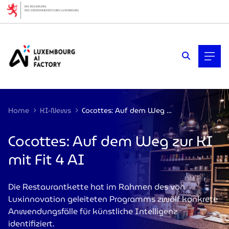
Cookies management panel
Home
KI-News
Cocottes: Auf dem Weg zur KI mit Fit 4 AI
Cocottes: Auf dem Weg zur KI
mit Fit 4 AI
Die Restaurantkette hat im Rahmen des von
Luxinnovation geleiteten Programms zwölf konkrete
Anwendungsfälle für künstliche Intelligenz
identifiziert.