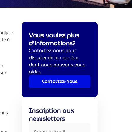
e
analyse
Vous voulez plus
ste à
d’informations?
Contactez-nous pour
discuter de la manière
dont nous pouvons vous
ar
aider.
 son
Contactez-nous
Inscription aux
dans
newsletters
Adresse email