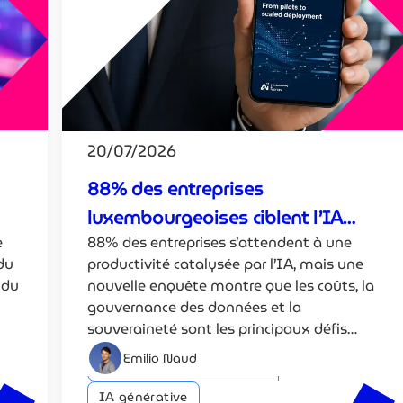
20/07/2026
88% des entreprises
luxembourgeoises ciblent l’IA
e
88% des entreprises s’attendent à une
pour la productivité
 du
productivité catalysée par l’IA, mais une
 du
nouvelle enquête montre que les coûts, la
gouvernance des données et la
souveraineté sont les principaux défis
ralentissant les retours sur investissement.
Emilio Naud
Intelligence artificielle (IA)
IA générative