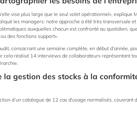
rtographier les besoins de l'entrepr
elle vise plus large que le seul volet opérationnel», explique
iqué les managers: notre approche a été très transversale et 
roblématiques auxquelles chacun est confronté au quotidien, qu
 ou des fonctions support».
t audit, consacrant une semaine complète, en début d’année, po
our cela réalisé 14 interviews de collaborateurs représentant to
érarchie.
e la gestion des stocks à la conformit
daction d’un catalogue de 12 cas d'usage normalisés, couvrant 