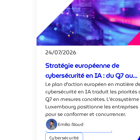
24/07/2026
Stratégie européenne de
cybersécurité en IA : du G7 au
Le plan d’action européen en matière d
Luxembourg
cybersécurité en IA traduit les priorités
G7 en mesures concrètes. L’écosystème
Luxembourg positionne les entreprises
pour se conformer et concurrencer.
Emilio Naud
Intelligence artificielle (IA)
Cybersécurité