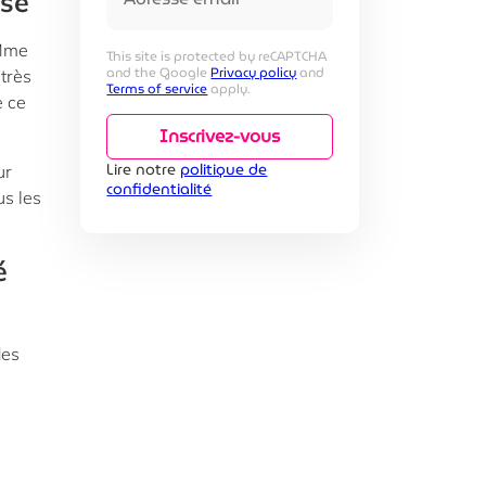
ise
 Mme
This site is protected by reCAPTCHA
and the Google
Privacy policy
and
très
Terms of service
apply.
e ce
Inscrivez-vous
Lire notre
politique de
ur
confidentialité
us les
é
des