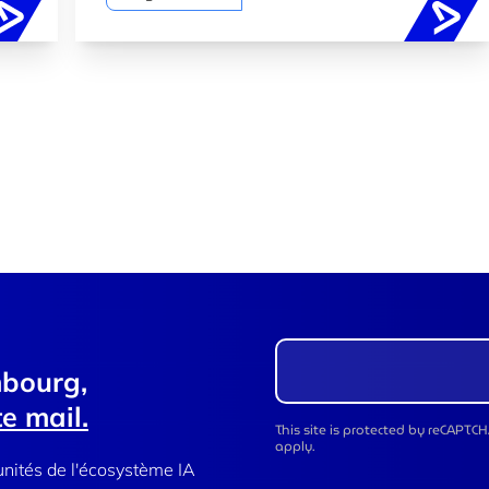
Stratégie européenne de cybersécurité en IA : du G7 
88%
mbourg,
e mail.
This site is protected by reCAPT
apply.
unités de l'écosystème IA