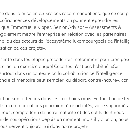
se dans la mise en œuvre des recommandations, que ce soit p
e cofinancer ces développements ou pour entreprendre les
lique Emmanuelle Kipper, Senior Advisor – Assessments &
alement mettre l'entreprise en relation avec les partenaires
che, ou des acteurs de l'écosystème luxembourgeois de l'intell
isation de ces projets».
résente dans les étapes précédentes, notamment pour bien pose
xterne, un exercice auquel Cocottes n’est pas habitué. «Cet
tout dans un contexte où la cohabitation de l’intelligence
isanale alimentaire peut sembler, au départ, contre-nature», co
ction sont attendus dans les prochains mois. En fonction de le
 de recommandations pourraient être adaptés, voire supprimés.
nous, compte tenu de notre maturité et des outils dont nous
ion de nos opérations depuis un moment, mais il y a un an, nous
ous servent aujourd’hui dans notre projet».