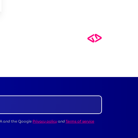
au Luxembourg
 des entreprises luxembourgeoises ciblent l’IA pour la pro
CHA and the Google
Privacy policy
and
Terms of service