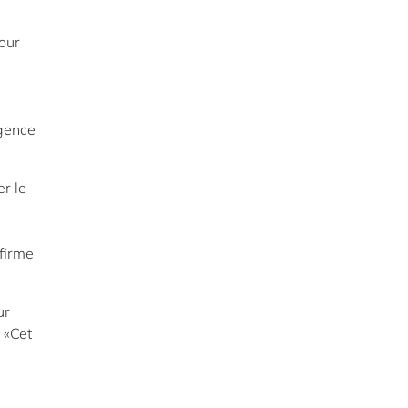
our
igence
r le
nfirme
ur
 «Cet