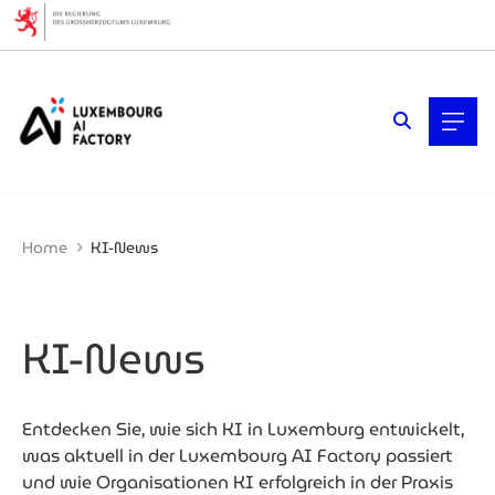
Cookies management panel
Filters
Filter by topic
Cybersicherheit
Cybersicherheit
Das Mobilitätsökosystem in
Luxemburg
Home
KI-News
Finanzen
Generative KI
KI (Künstliche Intelligenz)
Künstliche Intelligenz (KI)
KI-News
Quantentechnologien
Startups & Scaleups
Vertrauenswürdige KI und Compliance
Entdecken Sie, wie sich KI in Luxemburg entwickelt,
was aktuell in der Luxembourg AI Factory passiert
Filter by year
und wie Organisationen KI erfolgreich in der Praxis