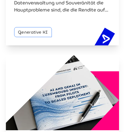
Datenverwaltung und Souveränität die
Hauptprobleme sind, die die Rendite auf
Investitionen verlangsamen.
Generative KI
88% der 