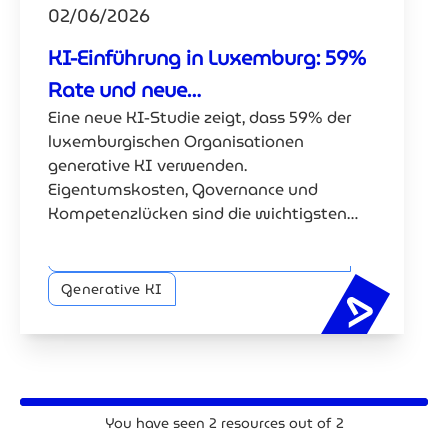
02/06/2026
KI-Einführung in Luxemburg: 59%
Rate und neue
Eine neue KI-Studie zeigt, dass 59% der
Herausforderungen
luxemburgischen Organisationen
generative KI verwenden.
Eigentumskosten, Governance und
Kompetenzlücken sind die wichtigsten
Skalierungshindernisse.
Vertrauenswürdige KI und Compliance
Generative KI
KI-Einfü
You have seen
2
resources out of
2