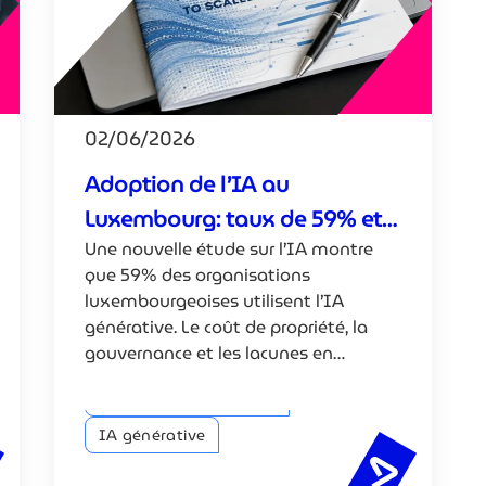
02/06/2026
Adoption de l’IA au
Luxembourg: taux de 59% et
Une nouvelle étude sur l’IA montre
nouveaux défis
que 59% des organisations
luxembourgeoises utilisent l’IA
générative. Le coût de propriété, la
gouvernance et les lacunes en
compétences sont les principaux
IA fiable et conformité
obstacles rencontrés.
IA générative
8% des entreprises luxembourgeoises ciblent l’IA pour la p
Adoption 