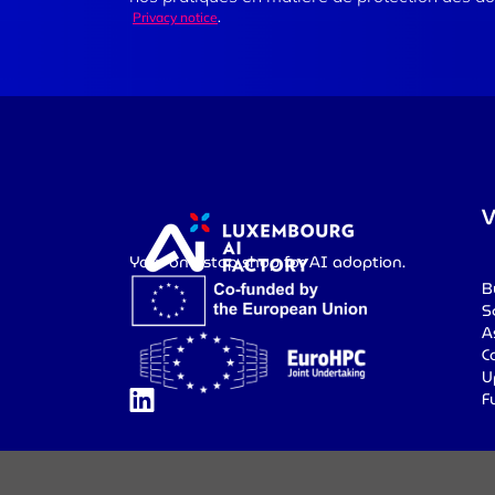
Privacy notice
.
V
Your one-stop shop for AI adoption.
B
S
A
C
U
F
Gérer les
Politique sur les
Avis de
cookies
cookies
confident