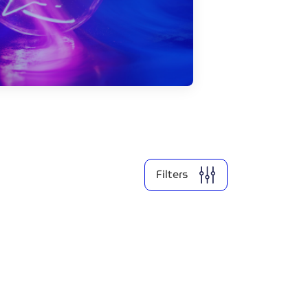
Filter by year
2026
2025
2024
2022
2021
Filters
Clear all
Display
2
results