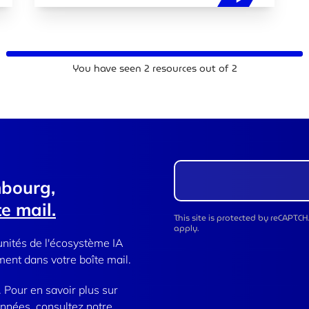
You have seen
2
resources out of
2
mbourg,
e mail.
This site is protected by reCAPT
apply.
unités de l'écosystème IA
ent dans votre boîte mail.
Pour en savoir plus sur
onnées, consultez notre