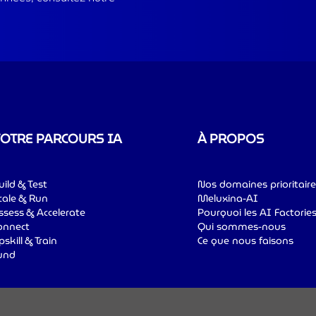
OTRE PARCOURS IA
À PROPOS
uild & Test
Nos domaines prioritaire
cale & Run
Meluxina-AI
ssess & Accelerate
Pourquoi les AI Factorie
onnect
Qui sommes-nous
pskill & Train
Ce que nous faisons
und
Conditions
Politique de lanceur
Acces
ialité
générales
d’alerte