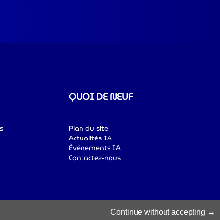
QUOI DE NEUF
s
Plan du site
Actualités IA
s
Événements IA
Contactez-nous
sibilité
© 2025 Luxinnovation. All Rights
Continue without accepting
Reserved.