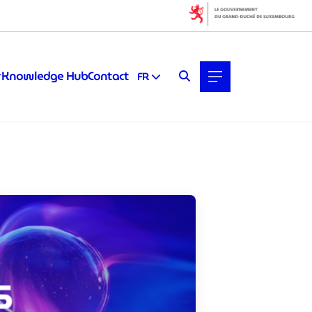
Filters
Filter by topic
Knowledge Hub
Contact
FR
Cybersécurité
Cybersécurité
Économie des données
Expansion de l’entreprise
Finance
Fintech & Finance
IA (Intelligence Artificielle)
IA fiable et conformité
IA générative
Intelligence artificielle (IA)
L’écosystème de la mobilité
automobile
Startups & Scaleups
Technologies quantiques