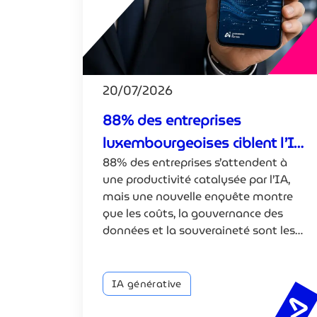
20/07/2026
88% des entreprises
luxembourgeoises ciblent l’IA
88% des entreprises s’attendent à
pour la productivité
une productivité catalysée par l’IA,
mais une nouvelle enquête montre
que les coûts, la gouvernance des
données et la souveraineté sont les
principaux défis ralentissant les
retours sur investissement.
IA générative
8