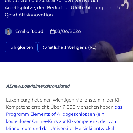
diskutieren die Auswirkungen von KI auf
Arbeitsplätze, den Bedarf an Weiterbildung und die
Geschäftsinnovation.
Emilio Naud
03/06/2026
Fähigkeiten
Künstliche Intelligenz (KI)
AI.news.disclaimer.aitranslated
Luxemburg hat einen wichtigen Meilenstein in der KI-
Kompetenz erreicht: Über 7.600 Menschen haben
das
Programm Elements of AI abgeschlossen (ein
kostenloser Online-Kurs zur KI-Kompetenz, der von
MinnaLearn und der Universität Helsinki entwickelt