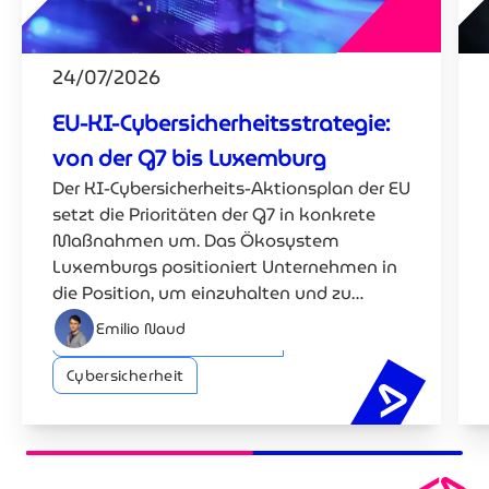
24/07/2026
EU-KI-Cybersicherheitsstrategie:
von der G7 bis Luxemburg
Der KI-Cybersicherheits-Aktionsplan der EU
setzt die Prioritäten der G7 in konkrete
Maßnahmen um. Das Ökosystem
Luxemburgs positioniert Unternehmen in
die Position, um einzuhalten und zu
konkurrieren.
Emilio Naud
Künstliche Intelligenz (KI)
Cybersicherheit
EU-KI-Cyb